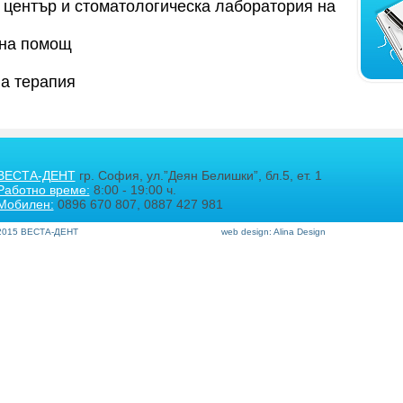
център и стоматологическа лаборатория на
чна помощ
а терапия
ВЕСТА-ДЕНТ
гр. София, ул.”Деян Белишки”, бл.5, ет. 1
Работно време:
8:00 - 19:00 ч.
Мобилен:
0896 670 807, 0887 427 981
2015 ВЕСТА-ДЕНТ
web design: Alina Design